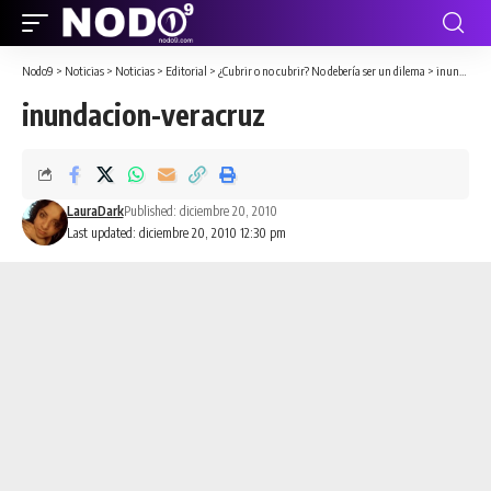
Nodo9
>
Noticias
>
Noticias
>
Editorial
>
¿Cubrir o no cubrir? No debería ser un dilema
>
inundacion-veracruz
inundacion-veracruz
LauraDark
Published: diciembre 20, 2010
Last updated: diciembre 20, 2010 12:30 pm