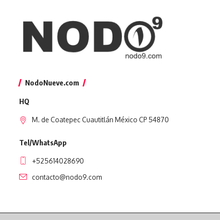
NodoNueve.com
HQ
M. de Coatepec Cuautitlán México CP 54870
Tel/WhatsApp
+525614028690
contacto@nodo9.com