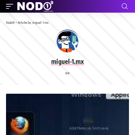
Nodo9
>
Articles by: miguel-1.mx
miguel-1.mx