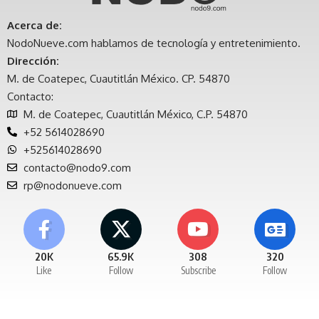
Acerca de:
NodoNueve.com hablamos de tecnología y entretenimiento.
Dirección:
M. de Coatepec, Cuautitlán México. CP. 54870
Contacto:
M. de Coatepec, Cuautitlán México, C.P. 54870
+52 5614028690
+525614028690
contacto@nodo9.com
rp@nodonueve.com
20K
65.9K
308
320
Like
Follow
Subscribe
Follow