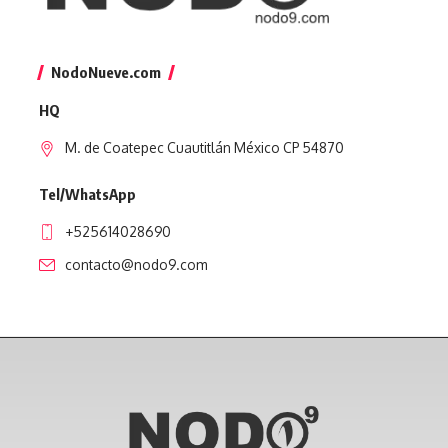
NodoNueve.com
HQ
M. de Coatepec Cuautitlán México CP 54870
Tel/WhatsApp
+525614028690
contacto@nodo9.com