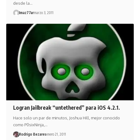
desde la…
Imaz77ar
marzo 3, 2011
Logran Jailbreak “untethered” para iOS 4.2.1.
Hace solo un par de minutos, Joshua Hill, mejor conocido
como P0sixNinja,…
Rodrigo Bezares
enero 21, 2011