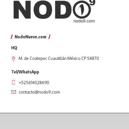
NodoNueve.com
HQ
M. de Coatepec Cuautitlán México CP 54870
Tel/WhatsApp
+525614028690
contacto@nodo9.com