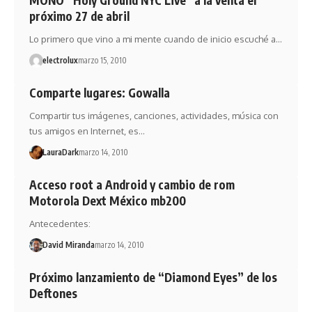
MONO “Holy Ground NYC Live” a la venta el
próximo 27 de abril
Lo primero que vino a mi mente cuando de inicio escuché a…
electrolux
marzo 15, 2010
Comparte lugares: Gowalla
Compartir tus imágenes, canciones, actividades, música con
tus amigos en Internet, es…
LauraDark
marzo 14, 2010
Acceso root a Android y cambio de rom
Motorola Dext México mb200
Antecedentes:
David Miranda
marzo 14, 2010
Próximo lanzamiento de “Diamond Eyes” de los
Deftones