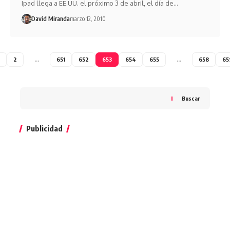
Ipad llega a EE.UU. el próximo 3 de abril, el día de…
David Miranda
marzo 12, 2010
2
…
651
652
653
654
655
…
658
65
Buscar
Publicidad