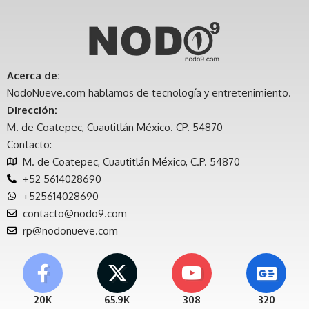
Acerca de:
NodoNueve.com hablamos de tecnología y entretenimiento.
Dirección:
M. de Coatepec, Cuautitlán México. CP. 54870
Contacto:
M. de Coatepec, Cuautitlán México, C.P. 54870
+52 5614028690
+525614028690
contacto@nodo9.com
rp@nodonueve.com
20K
65.9K
308
320