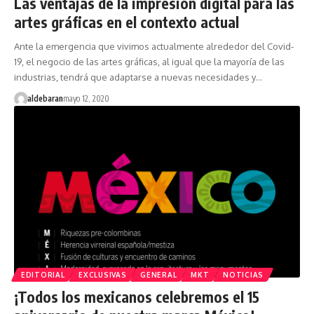
Las ventajas de la impresión digital para las
artes gráficas en el contexto actual
Ante la emergencia que vivimos actualmente alrededor del Covid-
19, el negocio de las artes gráficas, al igual que la mayoría de las
industrias, tendrá que adaptarse a nuevas necesidades y…
aldebaran
mayo 12, 2020
EDITORIAL
EXCLUSIVAS
GENERAL
MKT
NOTICIAS
¡Todos los mexicanos celebremos el 15