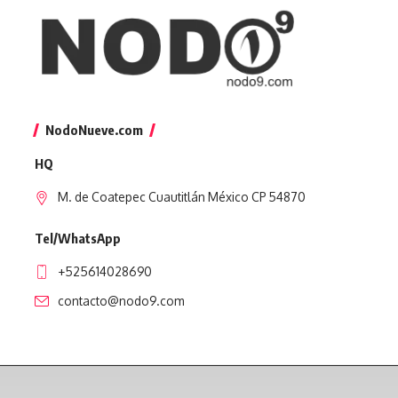
NodoNueve.com
HQ
M. de Coatepec Cuautitlán México CP 54870
Tel/WhatsApp
+525614028690
contacto@nodo9.com