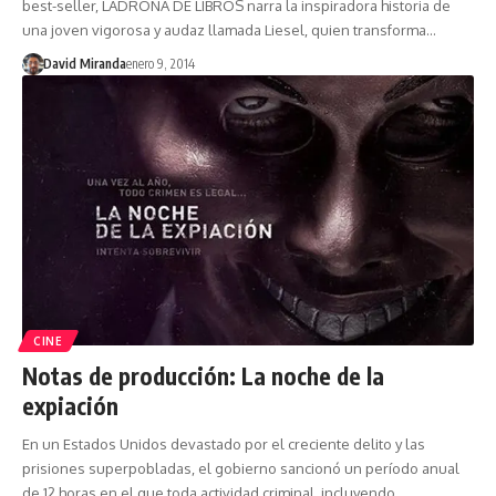
best-seller, LADRONA DE LIBROS narra la inspiradora historia de
una joven vigorosa y audaz llamada Liesel, quien transforma…
David Miranda
enero 9, 2014
CINE
Notas de producción: La noche de la
expiación
En un Estados Unidos devastado por el creciente delito y las
prisiones superpobladas, el gobierno sancionó un período anual
de 12 horas en el que toda actividad criminal, incluyendo