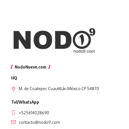
NodoNueve.com
HQ
M. de Coatepec Cuautitlán México CP 54870
Tel/WhatsApp
+525614028690
contacto@nodo9.com