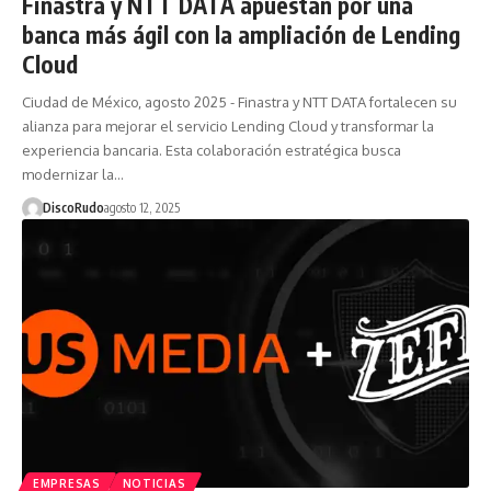
Finastra y NTT DATA apuestan por una
banca más ágil con la ampliación de Lending
Cloud
Ciudad de México, agosto 2025 - Finastra y NTT DATA fortalecen su
alianza para mejorar el servicio Lending Cloud y transformar la
experiencia bancaria. Esta colaboración estratégica busca
modernizar la…
DiscoRudo
agosto 12, 2025
EMPRESAS
NOTICIAS