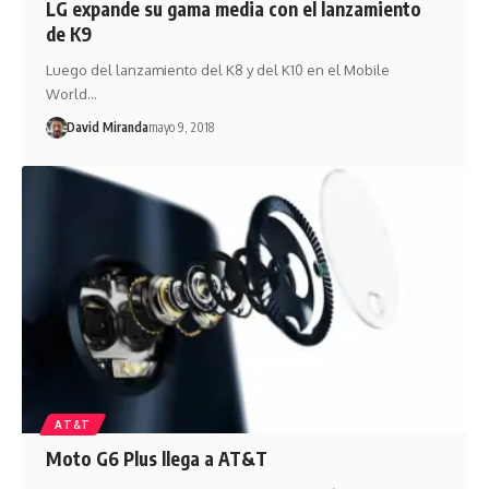
LG expande su gama media con el lanzamiento
de K9
Luego del lanzamiento del K8 y del K10 en el Mobile
World…
David Miranda
mayo 9, 2018
AT&T
Moto G6 Plus llega a AT&T