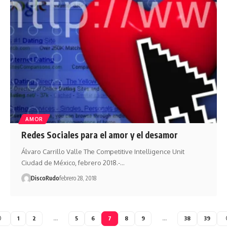
AMOR
Redes Sociales para el amor y el desamor
Álvaro Carrillo Valle The Competitive Intelligence Unit
Ciudad de México, febrero 2018.-…
DiscoRudo
febrero 28, 2018
1
2
…
5
6
7
8
9
…
38
39