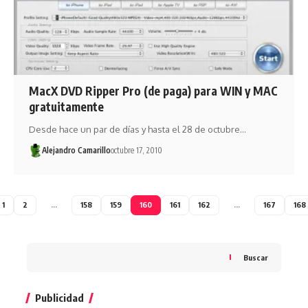
MacX DVD Ripper Pro (de paga) para WIN y MAC
gratuitamente
Desde hace un par de días y hasta el 28 de octubre…
Alejandro Camarillo
octubre 17, 2010
1
2
…
158
159
160
161
162
…
167
168
Buscar
Publicidad