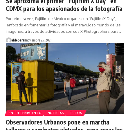
Se aproxima el primer “Fujifilm X Day” en
CDMX para los apasionados de la fotografía
Por primera vez, Fujifilm de México organiza un “Fujifilm X-Day”,
enfocado en fomentar la fotografía y el maravilloso mundo de las
imágenes, a través de actividades con sus X-Photographers para…
aldebaran
noviembre 25, 2021
ENTRETENIMIENTO
NOTICIAS
TUTOS
Observadores Urbanos pone en marcha
talleres y caminatas virtuales, para crear las