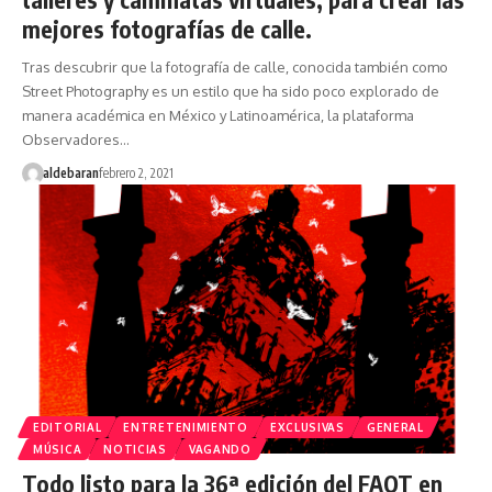
mejores fotografías de calle.
Tras descubrir que la fotografía de calle, conocida también como
Street Photography es un estilo que ha sido poco explorado de
manera académica en México y Latinoamérica, la plataforma
Observadores…
aldebaran
febrero 2, 2021
EDITORIAL
ENTRETENIMIENTO
EXCLUSIVAS
GENERAL
MÚSICA
NOTICIAS
VAGANDO
Todo listo para la 36ª edición del FAOT en