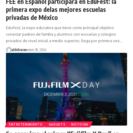
FEE en Español participará en EduFest: la
primera expo delas mejores escuelas
privadas de México
EduFest, la expo educativa que tiene como principal objetivo
conectar padres de familia y alumnos con escuelas y colegios
privados de nivel inicial a medio superior, llega por primera vez…
aldebaran
enero 18, 2024
ENTRETENIMIENTO
GADGETS
NOTICIAS