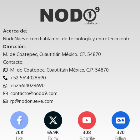
Acerca de:
NodoNueve.com hablamos de tecnología y entretenimiento.
Dirección:
M. de Coatepec, Cuautitlán México. CP. 54870
Contacto:
M. de Coatepec, Cuautitlán México, C.P. 54870
+52 5614028690
+525614028690
contacto@nodo9.com
rp@nodonueve.com
20K
65.9K
308
320
Like
Follow
Subscribe
Follow