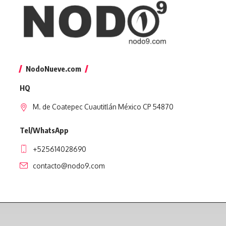
NodoNueve.com
HQ
M. de Coatepec Cuautitlán México CP 54870
Tel/WhatsApp
+525614028690
contacto@nodo9.com