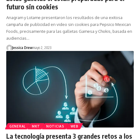
futuro sin cookies
Anagram y Lotame presentaron los resultados de una exitosa
campaña de publicidad en video sin cookies para Pepsico Mexican
Foods, precisamente para las galletas Gamesa y Chokis, basada en
audiencias…
Jessica Drew
mayo 2, 2023
GENERAL
MKT
NOTICIAS
WEB
La tecnología presenta 3 grandes retos a los