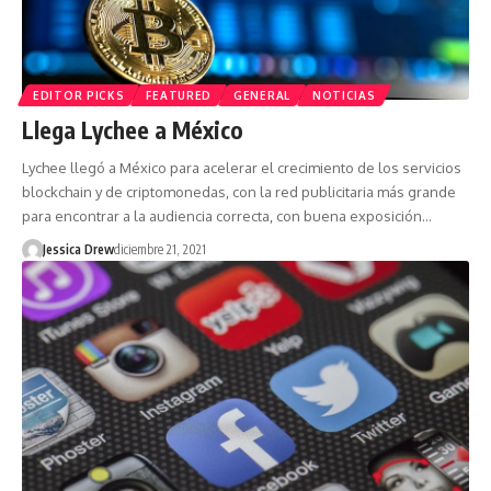
EDITOR PICKS
FEATURED
GENERAL
NOTICIAS
Llega Lychee a México
Lychee llegó a México para acelerar el crecimiento de los servicios
blockchain y de criptomonedas, con la red publicitaria más grande
para encontrar a la audiencia correcta, con buena exposición…
Jessica Drew
diciembre 21, 2021