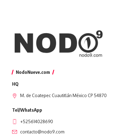
NodoNueve.com
HQ
M. de Coatepec Cuautitlán México CP 54870
Tel/WhatsApp
+525614028690
contacto@nodo9.com